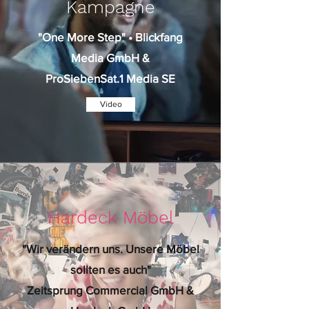
Kampagne
"One More Step" • Blickfang
Media GmbH &
ProSiebenSat.1 Media SE
Video
Hardeck Möbel
"Wir verändern uns. Unsere Möbel
sollten es auch"
Zeitsprung Commercial GmbH &