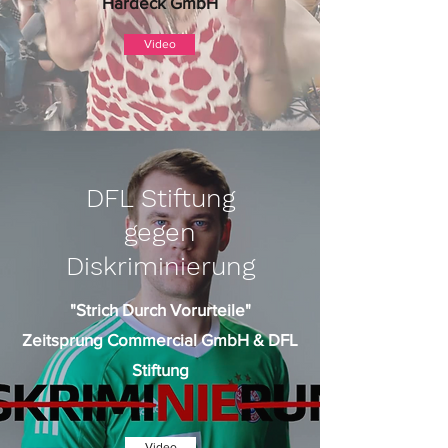
Hardeck GmbH
Video
DFL Stiftung
gegen
Diskriminierung
"Strich Durch Vorurteile"
Zeitsprung Commercial GmbH & DFL
Stiftung
Video