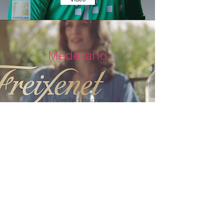
Mederaño
Directed by me
Grandhôtel Pictures GmbH & Freixenet
(Sponsoring "The Taste", Sat.1)
(Executive Production:
ProSiebenSat.1 Media SE)
Video