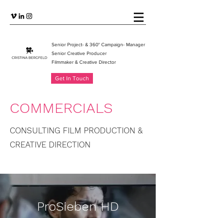
Senior Project- & 360° Campaign- Manager
Senior Creative Producer
Filmmaker & Creative Directo
r
Get In Touch
COMMERCIALS
CONSULTING FILM PRODUCTION &
CREATIVE DIRECTION
ProSieben HD